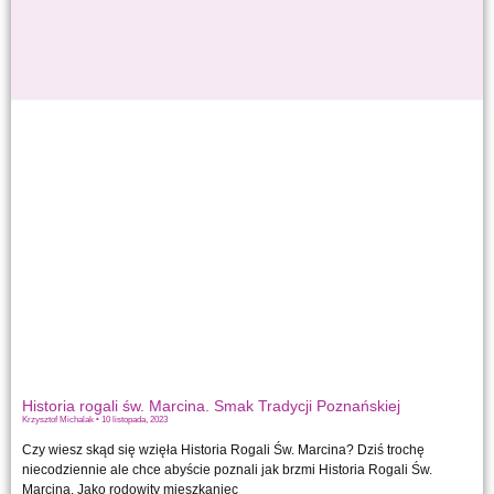
Historia rogali św. Marcina. Smak Tradycji Poznańskiej
Krzysztof Michalak
10 listopada, 2023
Czy wiesz skąd się wzięła Historia Rogali Św. Marcina? Dziś trochę
niecodziennie ale chce abyście poznali jak brzmi Historia Rogali Św.
Marcina. Jako rodowity mieszkaniec