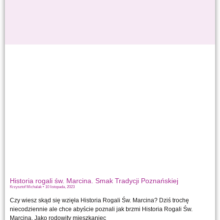
Historia rogali św. Marcina. Smak Tradycji Poznańskiej
Krzysztof Michalak
10 listopada, 2023
Czy wiesz skąd się wzięła Historia Rogali Św. Marcina? Dziś trochę
niecodziennie ale chce abyście poznali jak brzmi Historia Rogali Św.
Marcina. Jako rodowity mieszkaniec