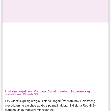
Historia rogali św. Marcina. Smak Tradycji Poznańskiej
Krzysztof Michalak
10 listopada, 2023
Czy wiesz skąd się wzięła Historia Rogali Św. Marcina? Dziś trochę
niecodziennie ale chce abyście poznali jak brzmi Historia Rogali Św.
Marcina. Jako rodowity mieszkaniec